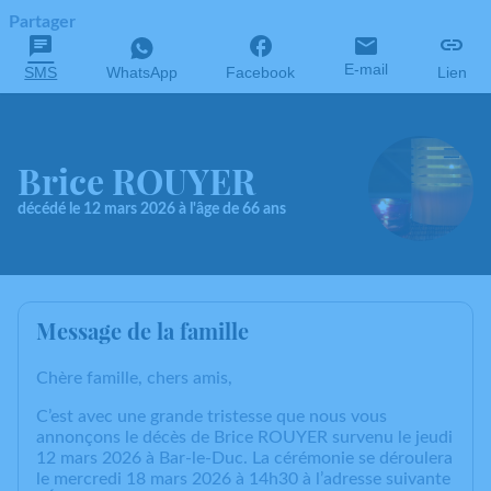
Partager
E-mail
SMS
WhatsApp
Facebook
Lien
Brice ROUYER
décédé le 12 mars 2026 à l'âge de 66 ans
Message de la famille
Chère famille, chers amis,
C’est avec une grande tristesse que nous vous
annonçons le décès de Brice ROUYER survenu le jeudi
12 mars 2026 à Bar-le-Duc. La cérémonie se déroulera
le mercredi 18 mars 2026 à 14h30 à l’adresse suivante