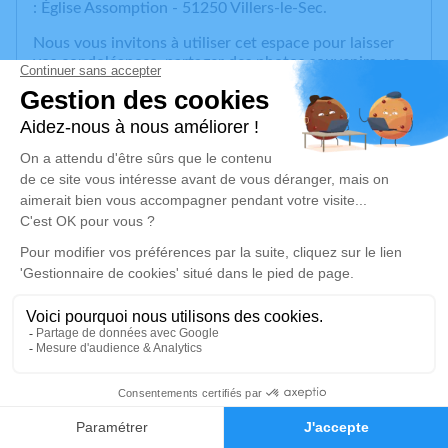
: Église Assomption - 51250 Villers-le-Sec.
Nous vous invitons à utiliser cet espace pour laisser
vos condoléances, partager des photos souvenirs, une
anecdote ou exprimer vos pensées à travers des
poèmes ou des textes. Cet endroit est un lieu
d'expression dédié à honorer la mémoire de Brice
ROUYER.
Pas de plaques ni lys dans les fleurs.
Un service de plantation d’arbre hommage est
disponible ici
.
Je rends hommage
Cérémonie religieuse
mercredi 18 mars 2026 à 14h30
29
Église Assomption de Villers-le-Sec
51250 Villers-le-Sec
Faire-part
Hommages