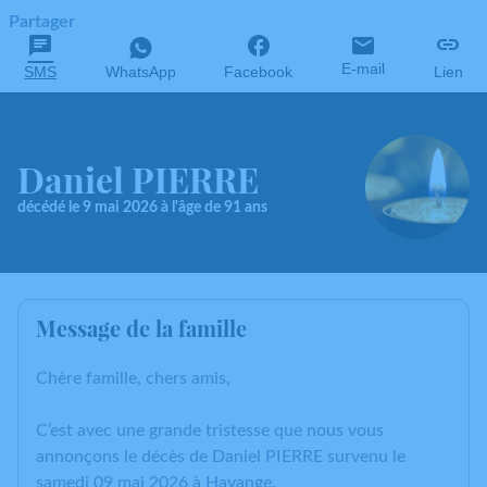
Partager
E-mail
SMS
WhatsApp
Facebook
Lien
Daniel PIERRE
décédé le 9 mai 2026 à l'âge de 91 ans
Message de la famille
Chère famille, chers amis,
C’est avec une grande tristesse que nous vous
annonçons le décès de Daniel PIERRE survenu le
samedi 09 mai 2026 à Hayange.