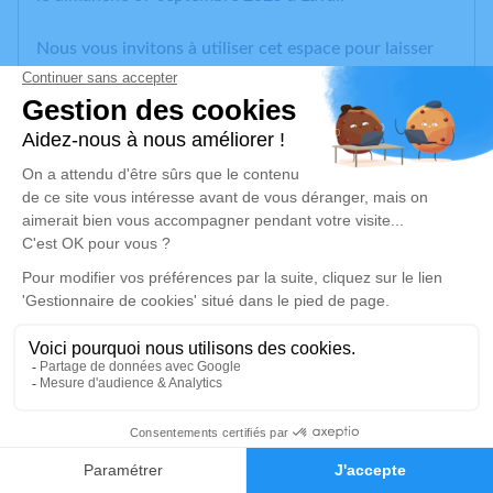
Nous vous invitons à utiliser cet espace pour laisser
vos condoléances, partager des photos souvenirs, une
anecdote ou exprimer vos pensées à travers des
poèmes ou des textes. Cet endroit est un lieu
d'expression dédié à honorer la mémoire de Maurice
HOUDINET.
Un service de plantation d’arbre hommage est
disponible ici
.
Je rends hommage
Cérémonie religieuse
lundi 15 septembre 2025 à 10h00
8
Église Saint Remi de Nettancourt
55800 Nettancourt
Faire-part
Hommages