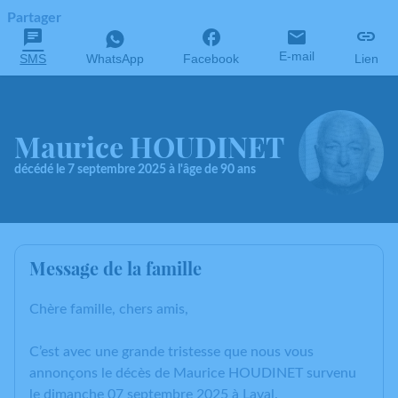
Partager
E-mail
SMS
WhatsApp
Facebook
Lien
Maurice HOUDINET
décédé le 7 septembre 2025 à l'âge de 90 ans
Message de la famille
Chère famille, chers amis,
C’est avec une grande tristesse que nous vous
annonçons le décès de Maurice HOUDINET survenu
le dimanche 07 septembre 2025 à Laval.