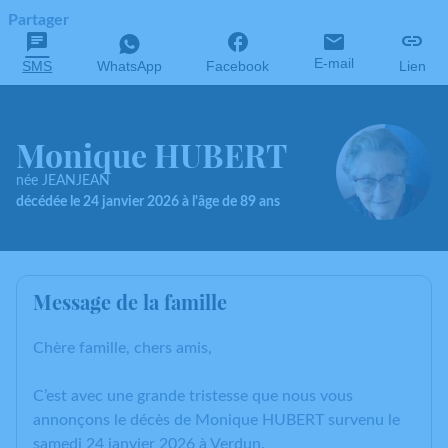
Partager
E-mail
SMS
WhatsApp
Facebook
Lien
Monique HUBERT
née JEANJEAN
décédée le 24 janvier 2026 à l'âge de 89 ans
Message de la famille
Chère famille, chers amis,
C’est avec une grande tristesse que nous vous
annonçons le décès de Monique HUBERT survenu le
samedi 24 janvier 2026 à Verdun.