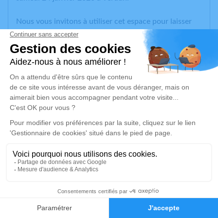
Nous vous invitons à utiliser cet espace pour laisser
vos condoléances, partager des photos souvenirs, une
anecdote ou exprimer vos pensées à travers des
poèmes ou des textes. Cet endroit est un lieu
d'expression dédié à honorer la mémoire de Monique
HUBERT.
Un service de plantation d’arbre hommage est
disponible ici
.
Je rends hommage
Cérémonie religieuse
vendredi 30 janvier 2026 à 14h30
12
Église Saint Didier de Sommeilles
55800 Sommeilles
Faire-part
Hommages