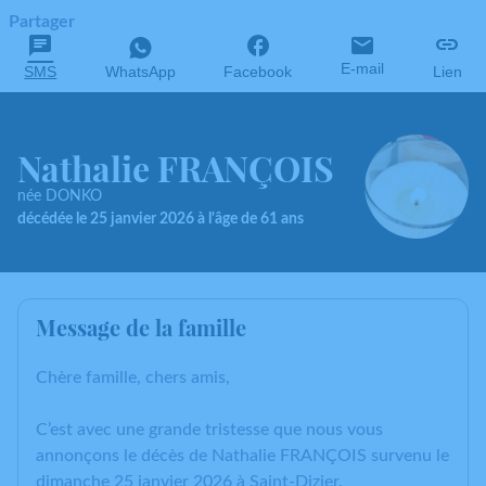
Partager
E-mail
SMS
WhatsApp
Facebook
Lien
Nathalie FRANÇOIS
née DONKO
décédée le 25 janvier 2026 à l'âge de 61 ans
Message de la famille
Chère famille, chers amis,
C’est avec une grande tristesse que nous vous
annonçons le décès de Nathalie FRANÇOIS survenu le
dimanche 25 janvier 2026 à Saint-Dizier.