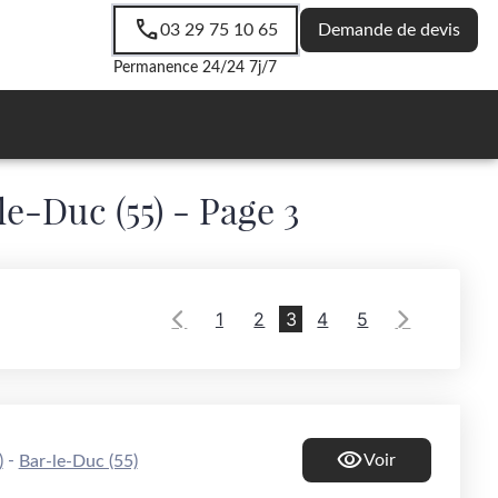
03 29 75 10 65
Demande de devis
Permanence 24/24 7j/7
e-Duc (55) - Page 3
1
2
3
4
5
-
Voir
)
Bar-le-Duc (55)