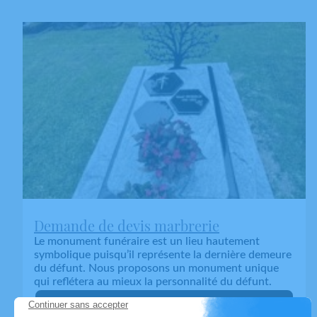
Demande de devis marbrerie
Le monument funéraire est un lieu hautement
symbolique puisqu’il représente la dernière demeure
du défunt. Nous proposons un monument unique
qui reflétera au mieux la personnalité du défunt.
En savoir plus