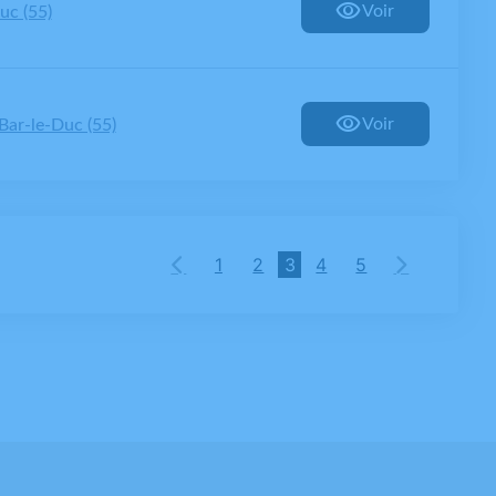
Voir
uc (55)
Voir
Bar-le-Duc (55)
1
2
3
4
5