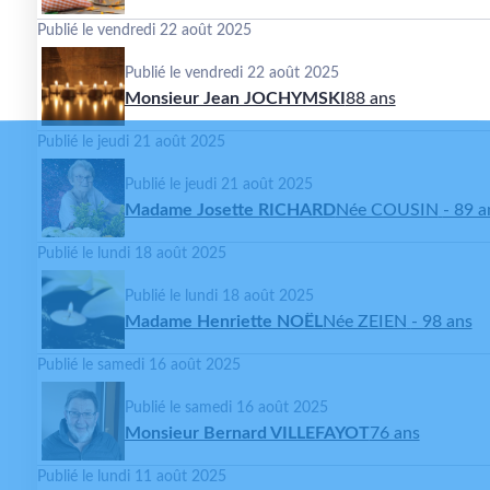
Publié le vendredi 22 août 2025
Publié le vendredi 22 août 2025
Monsieur Jean JOCHYMSKI
88 ans
Publié le jeudi 21 août 2025
Publié le jeudi 21 août 2025
Madame Josette RICHARD
Née COUSIN
- 89 a
Publié le lundi 18 août 2025
Publié le lundi 18 août 2025
Madame Henriette NOËL
Née ZEIEN
- 98 ans
Publié le samedi 16 août 2025
Publié le samedi 16 août 2025
Monsieur Bernard VILLEFAYOT
76 ans
Publié le lundi 11 août 2025