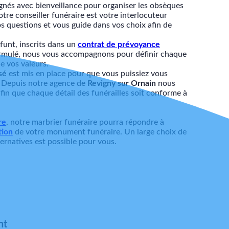
nés avec bienveillance pour organiser les obsèques
otre conseiller funéraire est votre interlocuteur
os questions et vous guide dans vos choix afin de
éfunt, inscrits dans un
contrat de prévoyance
ormulé, nous vous accompagnons pour définir chaque
e vos valeurs.
sé
est mis en place pour que vous puissiez vous
. Depuis notre agence de
Revigny sur Ornain
nous
in que chaque détail des funérailles soit conforme à
re
, notre marbrier funéraire pourra répondre à
tion
de votre monument funéraire. Un large choix de
lternatives est possible pour vous.
nt