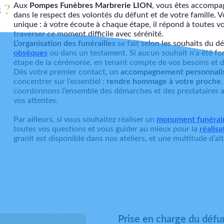
 ?
Aux
Pompes Funèbres Marbrerie LION
, vous êtes accompag
dans le respect des volontés du défunt et de votre famille. V
unique : à votre écoute à chaque étape, il répond à toutes v
traverser ce moment difficile avec sérénité.
L’organisation des funérailles
se fait selon les souhaits du d
obsèques
ou dans un testament. Si aucun souhait n’a été f
étape de la cérémonie, en tenant compte de vos besoins et d
Dès votre premier contact, un
accompagnement personnali
concentrer sur l’essentiel :
rendre hommage à votre proche
coordonnons l’ensemble des démarches et des prestataires af
vos attentes.
Par ailleurs, si vous souhaitez réaliser un
monument funérai
toutes vos questions et vous guider au mieux pour la
réalisa
granit est disponible dans nos ateliers, et une multitude d’a
Prise en charge du défu