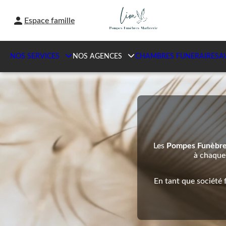
Aller
au
Espace famille
contenu
NOS SERVICES
NOS AGENCES
CHAMBRES FUNERAIRES
A
Les
Pompes Funèbr
à chaque 
En tant que société 