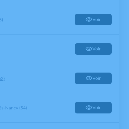
Voir
5)
Voir
Voir
52)
Voir
ès-Nancy (54)