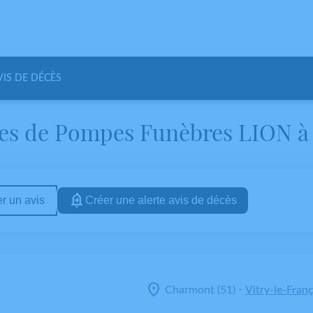
VIS DE DÉCÈS
ues de Pompes Funèbres LION à 
r un avis
Créer une alerte avis de décès
-
Charmont (51)
Vitry-le-Franç