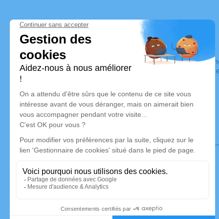
Pompes Funèbres LION
Nos équipes vous aident à honorer la mémoire de la personn
son souvenir dans le respect de ses volontés, de ses valeurs
son dernier voyage.
Notre agence
Pompes Funèbres Lion
03 67 72 51 30
contact@pfmlion.fr
34 rue de la Tresse - 55800 - Revigny-sur-Ornain
5/5 - 27 avis