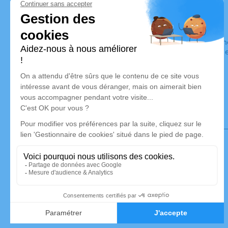
Pompes Funèbres LION
Nos équipes vous aident à honorer la mémoire de la personn
son souvenir dans le respect de ses volontés, de ses valeurs
son dernier voyage.
Notre agence
Pompes Funèbres Lion
03 67 72 51 30
contact@pfmlion.fr
34 rue de la Tresse - 55800 - Revigny-sur-Ornain
5/5 - 27 avis