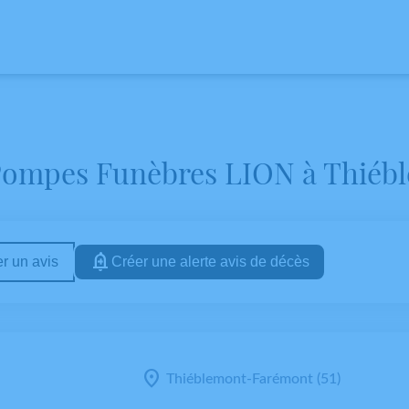
VIS DE DÉCÈS
Pompes Funèbres LION à Thiéb
r un avis
Créer une alerte avis de décès
Thiéblemont-Farémont (51)