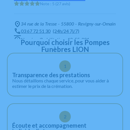
Note : 5 (27 avis)
34 rue de la Tresse - 55800 - Revigny-sur-Ornain
03 67 72 51 30
(24h/24 7j/7)
Numéro d’habilitation : 18-55-001
Pourquoi choisir les Pompes
Funèbres LION
Lundi au Dimanche
00:00 - 23:59
1
* En dehors des horaires d’ouverture, vous pouvez
Transparence des prestations
contacter les pompes funèbres sur la permanence
Nous détaillons chaque service, pour vous aider à
téléphonique : 03 67 72 51 30, 24h/24 - 7j/7 y compris
estimer le prix de la crémation.
dimanches et jours fériés.
2
Écoute et accompagnement