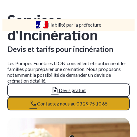
Services
Habilité par la préfecture
NOTRE AGENCE
d'Incinération
MAISON FUNÉRAIRE
Devis et tarifs pour incinération
NOS SERVICES
MARBRERIE
SERVICES AUX FAMILLES
Les Pompes Funèbres LION conseillent et soutiennent les
familles pour préparer une crémation. Nous proposons
AVIS DE DÉCÈS
notamment la possibilité de demander un devis de
MONUMENTS FUNÉRAIRES
ORGANISER DES OBSÈQUES
crémation détaillé.
ARTICLES FUNÉRAIRES
Devis gratuit
PRÉVOIR SES OBSÈQUES
Contactez nous au 03 29 75 10 65