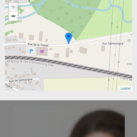
+
−
Leaflet