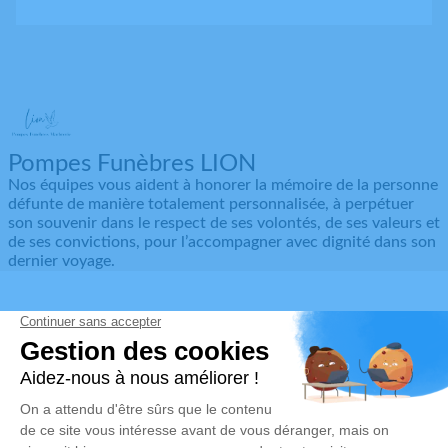
Pompes Funèbres LION
Nos équipes vous aident à honorer la mémoire de la personne
défunte de manière totalement personnalisée, à perpétuer
son souvenir dans le respect de ses volontés, de ses valeurs et
de ses convictions, pour l’accompagner avec dignité dans son
dernier voyage.
Obtenez un devis
Devis obsèques
Devis prévoyance
Devis marbrerie