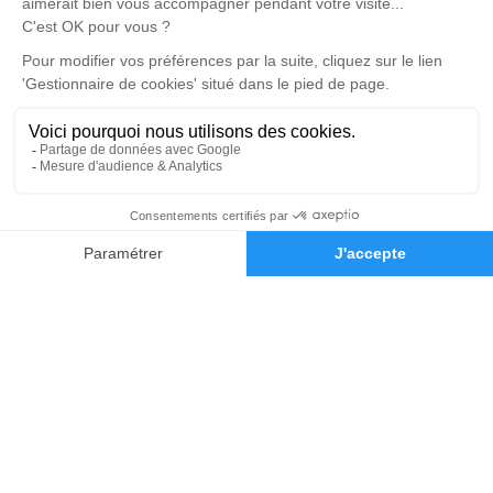
Notre agence
Pompes Funèbres Lion
03 67 72 51 30
contact@pfmlion.fr
34 rue de la Tresse - 55800 - Revigny-sur-Ornain
5/5 - 27 avis
Nos Services
Liens utiles
03 29 75 10 65
Demande de devis
Organiser des obsèques
Avis de décès
Monuments funéraires
Demande de rendez-vous en
agence
Services aux familles
Mentions légales
Politique de traitement des données personnelles
Politique d’utilisation des cookies
Gestionnaire de cookies
Zone d'intervention
Réalisation et référencement par