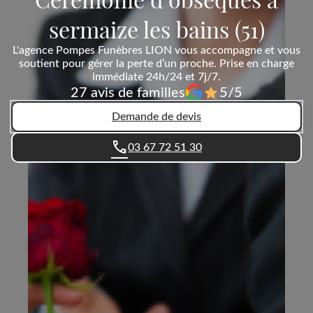
sermaize les bains (51)
L'agence Pompes Funèbres LION vous accompagne et vous
soutient pour gérer la perte d’un proche. Prise en charge
immédiate 24h/24 et 7j/7.
27 avis de familles
5/5
Demande de devis
03 67 72 51 30