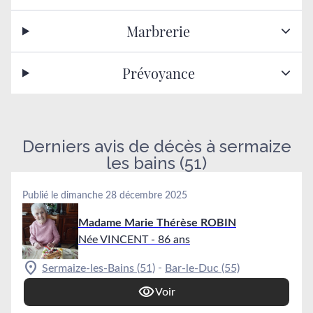
Marbrerie
Prévoyance
Derniers avis de décès à sermaize
les bains (51)
Publié le dimanche 28 décembre 2025
Madame Marie Thérèse ROBIN
Née VINCENT
- 86 ans
-
Sermaize-les-Bains (51)
Bar-le-Duc (55)
Voir